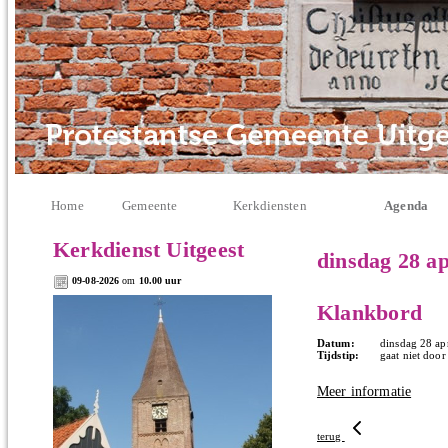
Home
Gemeente
Kerkdiensten
Agenda
Kerkdienst Uitgeest
dinsdag 28 ap
09-08-2026
om
10.00 uur
Klankbord
Datum:
dinsdag 28 ap
Tijdstip:
gaat niet door
Meer informatie
terug