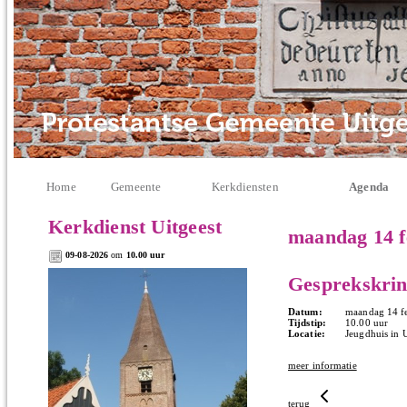
Home
Gemeente
Kerkdiensten
Agenda
Kerkdienst Uitgeest
maandag 14 f
09-08-2026
om
10.00 uur
Gesprekskring
Datum:
maandag 14 fe
Tijdstip:
10.00 uur
Locatie:
Jeugdhuis in U
meer informatie
terug