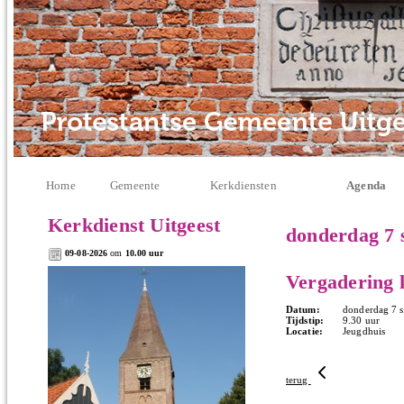
Home
Gemeente
Kerkdiensten
Agenda
Kerkdienst Uitgeest
donderdag 7 
09-08-2026
om
10.00 uur
Vergadering 
Datum:
donderdag 7 s
Tijdstip:
9.30 uur
Locatie:
Jeugdhuis
terug