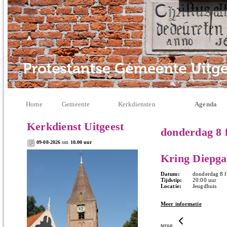
Home
Gemeente
Kerkdiensten
Agenda
Kerkdienst Uitgeest
donderdag 8 
09-08-2026
om
10.00 uur
Kring Diepg
Datum:
donderdag 8 f
Tijdstip:
20:00 uur
Locatie:
Jeugdhuis
Meer informatie
terug