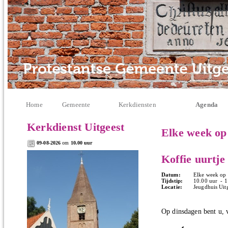
Home
Gemeente
Kerkdiensten
Agenda
Kerkdienst Uitgeest
Elke week op
09-08-2026
om
10.00 uur
Koffie uurtje
Datum:
Elke week op 
Tijdstip:
10.00 uur - 1
Locatie:
Jeugdhuis Uitg
Op dinsdagen bent u, v