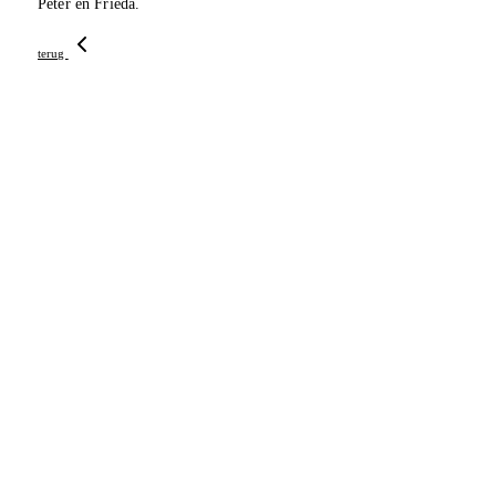
Peter en Frieda.
terug