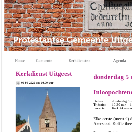
Home
Gemeente
Kerkdiensten
Agenda
Kerkdienst Uitgeest
donderdag 5 
09-08-2026
om
10.00 uur
Inloopochten
Datum:
donderdag 5 
Tijdstip:
10.30 uur - 1
Locatie:
Kerk Akersloo
Elke eerste (meestal)
Akersloot. Koffie thee