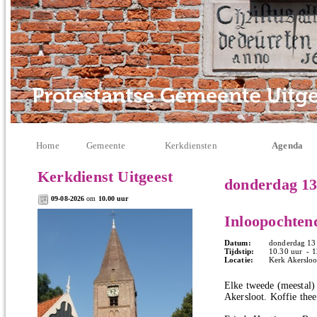
Home
Gemeente
Kerkdiensten
Agenda
Kerkdienst Uitgeest
donderdag 13
09-08-2026
om
10.00 uur
Inloopochten
Datum:
donderdag 13
Tijdstip:
10.30 uur - 1
Locatie:
Kerk Akersloo
Elke tweede (meestal)
Akersloot. Koffie thee