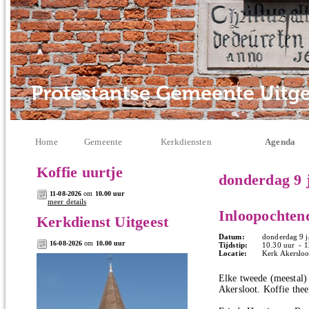
Home
Gemeente
Kerkdiensten
Agenda
Koffie uurtje
donderdag 9 
11-08-2026
om
10.00 uur
meer details
Inloopochten
Kerkdienst Uitgeest
Datum:
donderdag 9 j
16-08-2026
om
10.00 uur
Tijdstip:
10.30 uur - 1
Locatie:
Kerk Akersloo
Elke tweede (meestal)
Akersloot. Koffie thee