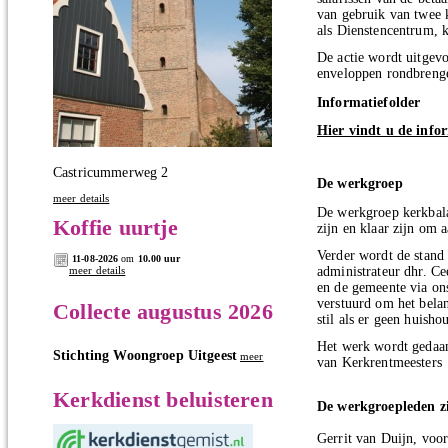
van gebruik van twee 
als Dienstencentrum, k
De actie wordt uitgevo
enveloppen rondbreng
Informatiefolder
Hier vindt u de info
Castricummerweg 2
De werkgroe
meer details
De werkgroep kerkbalan
Koffie uurtje
zijn en klaar zijn om 
Verder wordt de stand
11-08-2026
om
10.00 uur
meer details
administrateur dhr. C
en de gemeente via on
verstuurd om het bela
Collecte augustus 2026
stil als er geen huisho
Het werk wordt gedaan
Stichting Woongroep Uitgeest
meer
van Kerkrentmeesters
Kerkdienst beluisteren
De werkgroepleden z
Gerrit van Duijn, vo