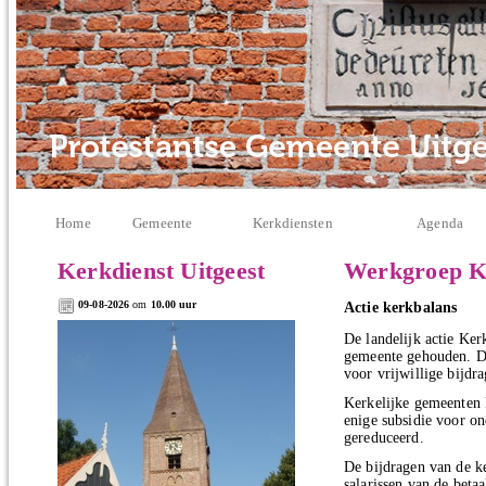
Home
Gemeente
Kerkdiensten
Agenda
Kerkdienst Uitgeest
Werkgroep K
09-08-2026
om
10.00 uur
Actie kerkbalans
De landelijk actie Ker
gemeente gehouden. De
voor vrijwillige bijdr
Kerkelijke gemeenten 
enige subsidie voor o
gereduceerd.
De bijdragen van de ke
salarissen van de beta