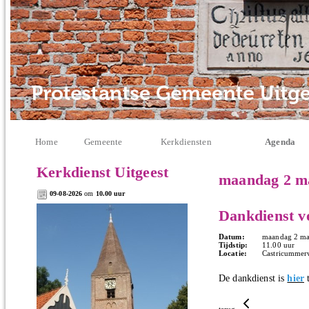
Home
Gemeente
Kerkdiensten
Agenda
Kerkdienst Uitgeest
maandag 2 m
09-08-2026
om
10.00 uur
Dankdienst vo
Datum:
maandag 2 ma
Tijdstip:
11.00 uur
Locatie:
Castricummerw
De dankdienst is
hier
t