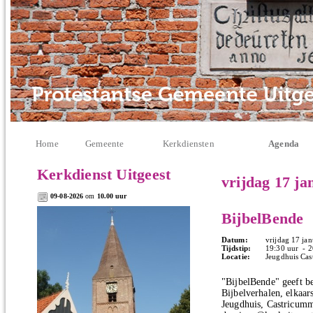
Home
Gemeente
Kerkdiensten
Agenda
Kerkdienst Uitgeest
vrijdag 17 ja
09-08-2026
om
10.00 uur
BijbelBende
Datum:
vrijdag 17 jan
Tijdstip:
19:30 uur - 2
Locatie:
Jeugdhuis Cas
"BijbelBende" geeft b
Bijbelverhalen, elkaars
Jeugdhuis, Castricumm