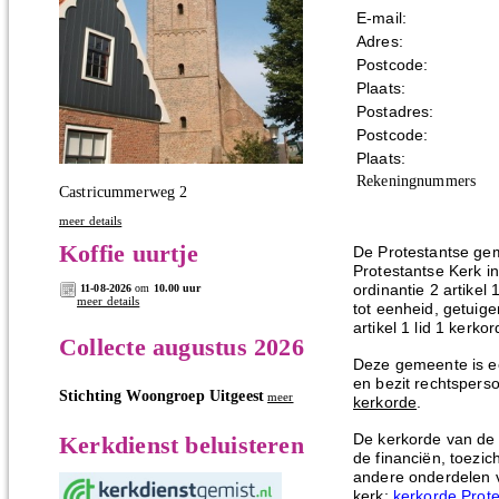
E-mail:
Adres:
Postcode:
Plaats:
Postadres:
Postcode:
Plaats:
Rekeningnummers
Castricummerweg 2
meer details
Koffie uurtje
De Protestantse gem
Protestantse Kerk in
ordinantie 2 artike
11-08-2026
om
10.00 uur
meer details
tot eenheid, getuig
artikel 1 lid 1 kerkor
Collecte augustus 2026
Deze gemeente is een
en bezit rechtspersoo
Stichting Woongroep Uitgeest
meer
kerkorde
.
De kerkorde van de 
Kerkdienst beluisteren
de financiën, toezi
andere onderdelen v
kerk:
kerkorde Prote