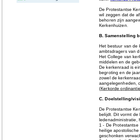
De Protestantse Ker
wil zeggen dat de a
behoren zijn aangew
Kerkenhuizen.
B. Samenstelling b
Het bestuur van de 
ambtsdragers van d
Het College van ker
middelen en de geb
De kerkenraad is ein
begroting en de jaa
zowel de kerkenraad
aangelegenheden, c
(
Kerkorde ordinanti
C. Doelstelling/visi
De Protestantse Ker
belijdt. Dit vormt d
ledenadministratie,
1 - De Protestantse
heilige apostolische
geschonken verwacht