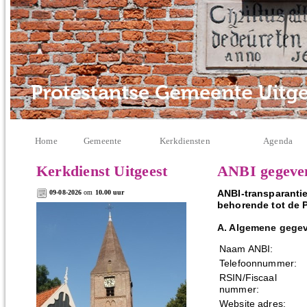
Home
Gemeente
Kerkdiensten
Agenda
Kerkdienst Uitgeest
ANBI gegeve
ANBI-transparanti
09-08-2026
om
10.00 uur
behorende tot de P
A. Algemene gege
Naam ANBI:
Telefoonnummer:
RSIN/Fiscaal
nummer:
Website adres: