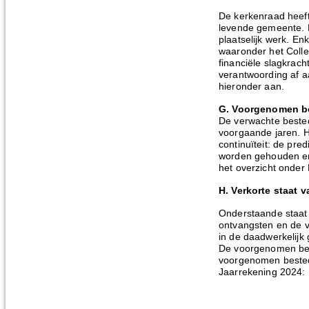
De kerkenraad heeft
levende gemeente. D
plaatselijk werk. En
waaronder het Colle
financiële slagkrac
verantwoording af aa
hieronder aan.
G. Voorgenomen b
De verwachte bested
voorgaande jaren. He
continuïteit: de pr
worden gehouden en o
het overzicht onder H
H. Verkorte staat v
Onderstaande staat 
ontvangsten en de v
in de daadwerkelijk
De voorgenomen best
voorgenomen bested
Jaarrekening 2024: