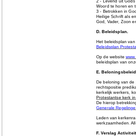
2 - Levend uit Gods
Woord te horen en 
3 - Betrokken in Go
Heilige Schrift als 
God, Vader, Zoon en
D. Beleidsplan.
Het beleidsplan van 
Beleidsplan Protest
Op de website
www.k
beleidsplan van on
E. Beloningsbeleid
De beloning van de 
rechtspositie predi
kerkelijk werkers, k
Protestantse kerk i
De hierop betrekking
Generale Regelingen
Leden van kerkenra
werkzaamheden. All
F. Verslag Activitei