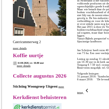
In Nederland is het vanzel
voldoende producten uit de
ogenschijnlijke goede kwal
Maar wie betaalt daar de pr
bodem vruchtbaarheid of 
niet blij van de neonicotino
gevolg is. De bio-industrie
verbeelding en voor de kilo
er over enkele jaren nog ko
Het jaar 2015 is door de Ve
bodemvruchtbaarheid uitger
zal oogsten, maar daar hoor
liggen.
Vanuit Bijbels perspectief v
fijnzinnige landbouw.
Castricummerweg 2
meer details
Jan Schrijver heeft ruim 40
van 75 ha. Een zeer veelzij
Koffie uurtje
Lezing op zondag 11 oktob
om 14.30 uur in de kerk aan
11-08-2026
om
10.00 uur
Toegang € 7.50 incl. consu
meer details
Reserveren mogelijk: tel.
Volgende lezingen:
Collecte augustus 2026
31 januari 2016: ‘Symbolen
6 maart 2016: ‘De levensb
Stichting Woongroep Uitgeest
meer
terug
Kerkdienst beluisteren