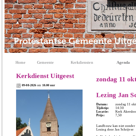
Home
Gemeente
Kerkdiensten
Agenda
Kerkdienst Uitgeest
zondag 11 ok
09-08-2026
om
10.00 uur
Lezing Jan S
Datum:
zondag 11 ok
Tijdstip:
14:30
Locatie:
Kerk Akersloot
Prijs:
7,50
Landbouw kan niet zonder
Lezing door Jan Schrijver